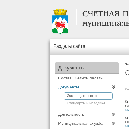
Разделы сайта
За
Документы
С
Состав Счетной палаты
Документы
Св
Законодательство
Св
Стандарты и методики
ор
Ск
Деятельность
Св
ор
Муниципальная служба
Ск