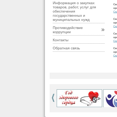
Информация о закупках
Св
товаров, работ, услуг для
ор
обеспечения
Ск
государственных и
муниципальных нужд
Св
ор
Ск
Противодействие
коррупции
Св
ор
Контакты
Ск
Обратная связь
Св
ор
Ск