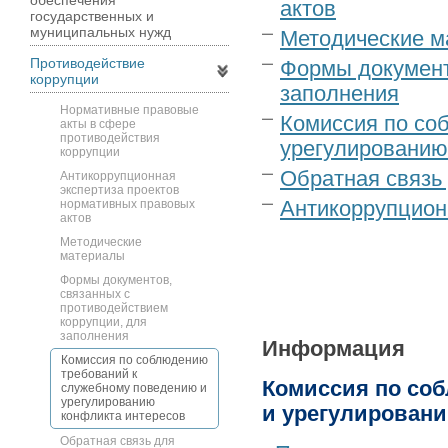
обеспечения
актов
государственных и
муниципальных нужд
Методические м
Противодействие
Формы документ
коррупции
заполнения
Нормативные правовые
Комиссия по со
акты в сфере
противодействия
урегулированию
коррупции
Обратная связь
Антикоррупционная
экспертиза проектов
нормативных правовых
Антикоррупцион
актов
Методические
материалы
Формы документов,
связанных с
противодействием
коррупции, для
заполнения
Информация
Комиссия по соблюдению
требований к
Комиссия по со
служебному поведению и
урегулированию
и урегулирован
конфликта интересов
Обратная связь для