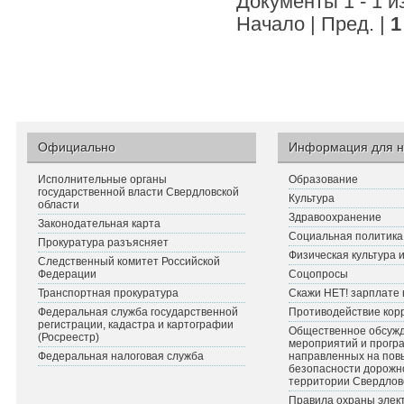
Документы 1 - 1 и
Начало | Пред. |
1
Официально
Информация для н
Исполнительные органы
Образование
государственной власти Свердловской
Культура
области
Здравоохранение
Законодательная карта
Социальная политика
Прокуратура разъясняет
Физическая культура 
Следственный комитет Российской
Федерации
Соцопросы
Транспортная прокуратура
Скажи НЕТ! зарплате 
Федеральная служба государственной
Противодействие кор
регистрации, кадастра и картографии
Общественное обсуж
(Росреестр)
мероприятий и прогр
Федеральная налоговая служба
направленных на по
безопасности дорожн
территории Свердлов
Правила охраны элект