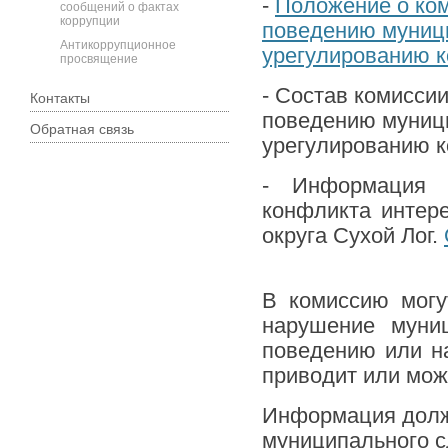
-
Положение о ко
сообщений о фактах
коррупции
поведению муници
Антикоррупционное
урегулированию к
просвящение
- Состав комисси
Контакты
поведению муници
Обратная связь
урегулированию 
- Информация 
конфликта интер
округа Сухой Лог.
В комиссию мог
нарушение муни
поведению или на
приводит или мож
Информация долж
муниципального 