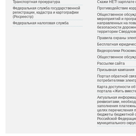
Транспортная прокуратура
Скажи НЕТ! зарплате 
Федеральная служба государственной
Противодействие кор
регистрации, кадастра и картографии
Общественное обсуж
(Росреестр)
мероприятий и прогр
Федеральная налоговая служба
направленных на по
безопасности дорожн
территории Свердлов
Правила охраны элект
Бесплатная юридичес
Видеоролики Роскомн
Общественное обсуж
Рассылки сайта
Призывная кампания
Портал обратной связ
потребителями элект
Карта доступности об
портала «Жить вмест
Актуальная информац
реквизитами, необхо
заполнения платежных
целях перечисления 
бюджеты бюджетной 
Российской Федераци
муниципального округ